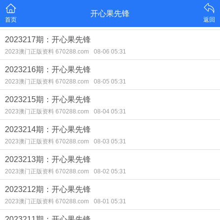
开心果先锋
首页
返回
2023217期：开心果先锋
2023澳门正版资料 670288.com
08-06 05:31
2023216期：开心果先锋
2023澳门正版资料 670288.com
08-05 05:31
2023215期：开心果先锋
2023澳门正版资料 670288.com
08-04 05:31
2023214期：开心果先锋
2023澳门正版资料 670288.com
08-03 05:31
2023213期：开心果先锋
2023澳门正版资料 670288.com
08-02 05:31
2023212期：开心果先锋
2023澳门正版资料 670288.com
08-01 05:31
2023211期：开心果先锋